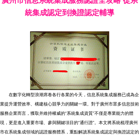
廣州市信息系統集成服務認證全攻略 從系
統集成認定到換證認定輔導
在數字化轉型浪潮席卷各行各業的今天，信息系統集成服務已成為企
業提升運營效率、構建核心競爭力的關鍵一環。對于廣州市眾多信息技術
服務企業而言，獲取并維持權威的“系統集成資質”不僅是專業能力的體
現，更是進入重要市場、參與關鍵項目的“通行證”。本文將系統梳理廣州
市在系統集成領域的認證服務體系，重點解讀系統集成認定與換證認定的