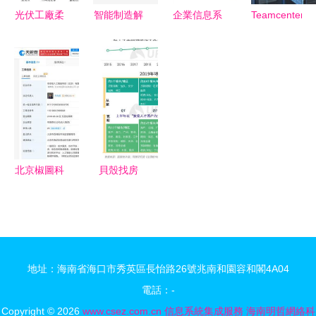
光伏工廠柔
智能制造解
企業信息系
Teamcenter
性制造系統
讀 數字化
統集成/整
信息系統集
MES/ERP
轉型智慧工
合的解決方
成服務的核
的組建: 拓
廠建設解決
案綜述
心價值與實
步ERP系統
方案與信息
施策略
集成方案深
系統集成服
度解析
務
北京椒圖科
貝殼找房
技正式更名
APP深度解
為奇安信人
析 透視互
工智能 齊
聯網房產服
向東任董事
務行業的信
地址：海南省海口市秀英區長怡路26號兆南和園容和閣4A04
長 引領信
息系統集成
電話：-
息系統集成
之道
Copyright © 2026
www.csez.com.cn
信息系統集成服務
海南明哲網絡科