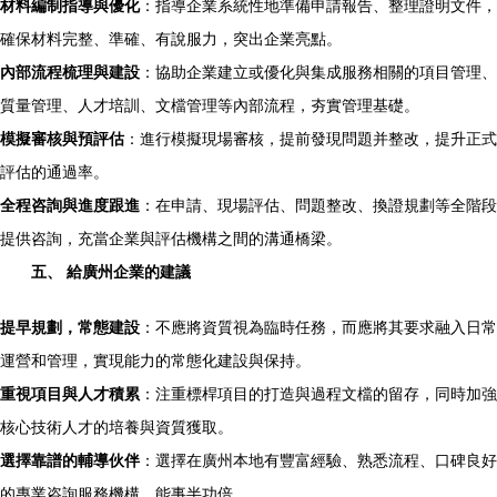
材料編制指導與優化
：指導企業系統性地準備申請報告、整理證明文件，
確保材料完整、準確、有說服力，突出企業亮點。
內部流程梳理與建設
：協助企業建立或優化與集成服務相關的項目管理、
質量管理、人才培訓、文檔管理等內部流程，夯實管理基礎。
模擬審核與預評估
：進行模擬現場審核，提前發現問題并整改，提升正式
評估的通過率。
全程咨詢與進度跟進
：在申請、現場評估、問題整改、換證規劃等全階段
提供咨詢，充當企業與評估機構之間的溝通橋梁。
五、 給廣州企業的建議
提早規劃，常態建設
：不應將資質視為臨時任務，而應將其要求融入日常
運營和管理，實現能力的常態化建設與保持。
重視項目與人才積累
：注重標桿項目的打造與過程文檔的留存，同時加強
核心技術人才的培養與資質獲取。
選擇靠譜的輔導伙伴
：選擇在廣州本地有豐富經驗、熟悉流程、口碑良好
的專業咨詢服務機構，能事半功倍。