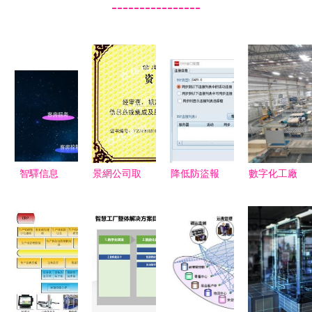
----------------
智驛信息
景網公司取
降低防盜報
數字化工廠
視訊大數據
得信息系統
警系統誤報
發展趨勢及
如何為酒店
集成及服務
率的有效策
方向解析
業創造新價
資質，邁入
略——信息
值
集成服務新
系統集成服
階段
務視角