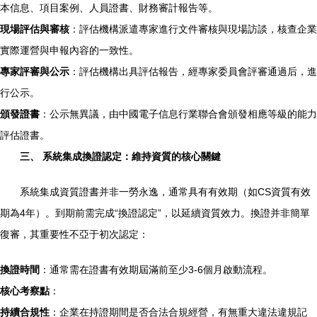
本信息、項目案例、人員證書、財務審計報告等。
現場評估與審核
：評估機構派遣專家進行文件審核與現場訪談，核查企業
實際運營與申報內容的一致性。
專家評審與公示
：評估機構出具評估報告，經專家委員會評審通過后，進
行公示。
頒發證書
：公示無異議，由中國電子信息行業聯合會頒發相應等級的能力
評估證書。
三、 系統集成換證認定：維持資質的核心關鍵
系統集成資質證書并非一勞永逸，通常具有有效期（如CS資質有效
期為4年）。到期前需完成“換證認定”，以延續資質效力。換證并非簡單
復審，其重要性不亞于初次認定：
換證時間
：通常需在證書有效期屆滿前至少3-6個月啟動流程。
核心考察點
：
持續合規性
：企業在持證期間是否合法合規經營，有無重大違法違規記