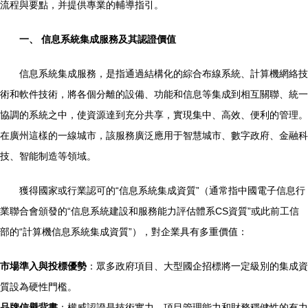
流程與要點，并提供專業的輔導指引。
一、 信息系統集成服務及其認證價值
信息系統集成服務，是指通過結構化的綜合布線系統、計算機網絡技
術和軟件技術，將各個分離的設備、功能和信息等集成到相互關聯、統一
協調的系統之中，使資源達到充分共享，實現集中、高效、便利的管理。
在廣州這樣的一線城市，該服務廣泛應用于智慧城市、數字政府、金融科
技、智能制造等領域。
獲得國家或行業認可的“信息系統集成資質”（通常指中國電子信息行
業聯合會頒發的“信息系統建設和服務能力評估體系CS資質”或此前工信
部的“計算機信息系統集成資質”），對企業具有多重價值：
市場準入與投標優勢
：眾多政府項目、大型國企招標將一定級別的集成資
質設為硬性門檻。
品牌信譽背書
：權威認證是技術實力、項目管理能力和財務穩健性的有力